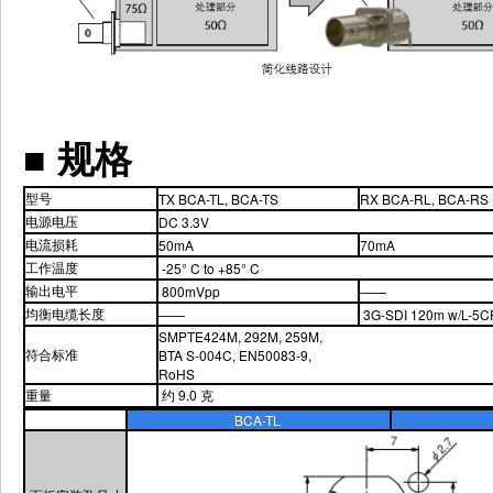
■
规格
型
号
TX BCA-TL, BCA-TS
RX BCA-RL, BCA-RS
电源电压
DC 3.3V
电流损耗
50mA
70mA
工作温度
-25° C to +85° C
输出电平
800mVpp
——
均衡电缆长度
——
3G-SDI 120m w/L-5C
SMPTE424M, 292M, 259M,
符合标准
BTA S-004C, EN50083-9,
RoHS
重量
约 9.0 克
BCA-TL