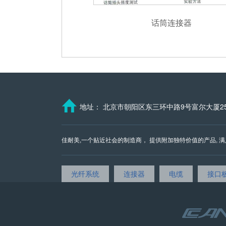
话筒连接器
R，话筒
地址： 北京市朝阳区东三环中路9号富尔大厦25
佳耐美,一个贴近社会的制造商， 提供附加独特价值的产品, 满足您今
光纤系统
连接器
电缆
接口