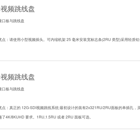
姆视频跳线盘
接口板与跳线盘
点：请使用小型视频插头。可内缩机架 25 毫米安装宽标志条(2RU 类型)采用轻质
姆视频跳线盘
接口板与跳线盘
点：真正的 12G-SDI视频跳线系统:最初设计的装有2x321RU/2RU面板的单插孔，
4K/8KUHD 要求。1RU,1.5RU 或者 2RU 面板可选。