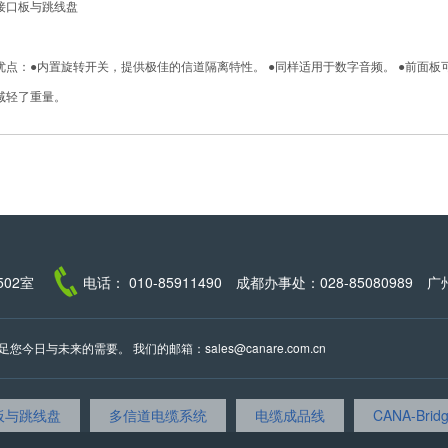
接口板与跳线盘
点：●内置旋转开关，提供极佳的信道隔离特性。 ●同样适用于数字音频。 ●前面板可调整内缩
减轻了重量。
02室
电话： 010-85911490 成都办事处：028-85080989 广
日与未来的需要。 我们的邮箱：sales@canare.com.cn
板与跳线盘
多信道电缆系统
电缆成品线
CANA-Bri