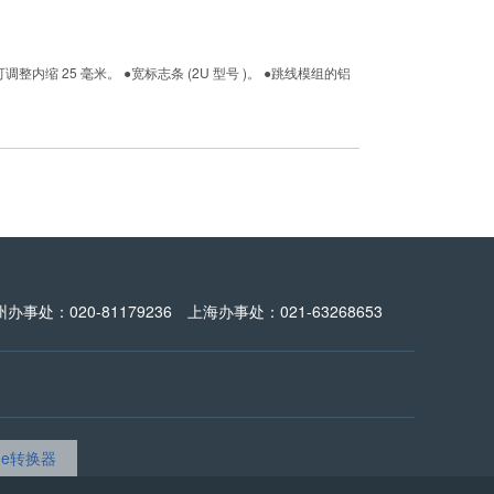
 25 毫米。 ●宽标志条 (2U 型号 )。 ●跳线模组的铝
州办事处：020-81179236 上海办事处：021-63268653
dge转换器