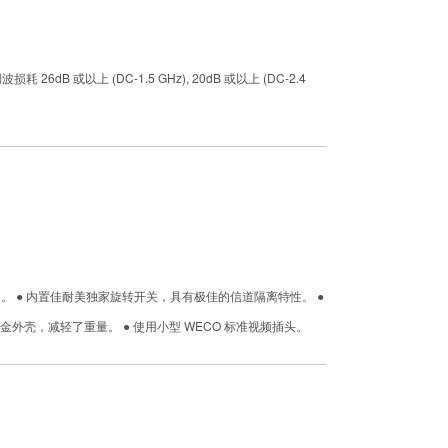
或以上 (DC-1.5 GHz), 20dB 或以上 (DC-2.4
 输出信道。 ● 内置佳耐美独家旋转开关，具有极佳的信道隔离特性。 ●
组的铝合金外壳，减轻了重量。 ● 使用小型 WECO 标准视频插头。