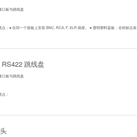
接口板与跳线盘
：● 在同一个面板上安装 BNC, RCA, F, XLR 插座。 ● 透明塑料盖板，全程标志条。 ● 
。
RS422 跳线盘
接口板与跳线盘
优点：
头